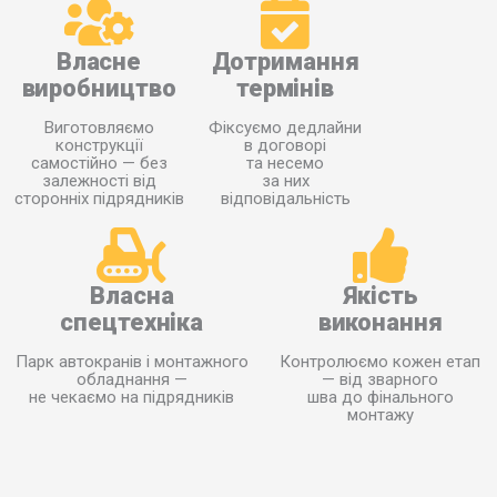
Власне
Дотримання
виробництво
термінів
Виготовляємо
Фіксуємо дедлайни
конструкції
в договорі
самостійно — без
та несемо
залежності від
за них
сторонніх підрядників
відповідальність
Власна
Якість
спецтехніка
виконання
Парк автокранів і монтажного
Контролюємо кожен етап
обладнання —
— від зварного
не чекаємо на підрядників
шва до фінального
монтажу